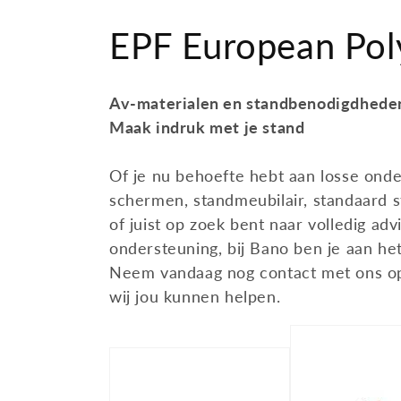
Meteen
naar de
C
EPF European Po
content
o
Av-materialen en standbenodigdhede
l
Maak indruk met je stand
l
Of je nu behoefte hebt aan losse onde
schermen, standmeubilair, standaard 
e
of juist op zoek bent naar volledig adv
ondersteuning, bij Bano ben je aan het
c
Neem vandaag nog contact met ons o
wij jou kunnen helpen.
t
i