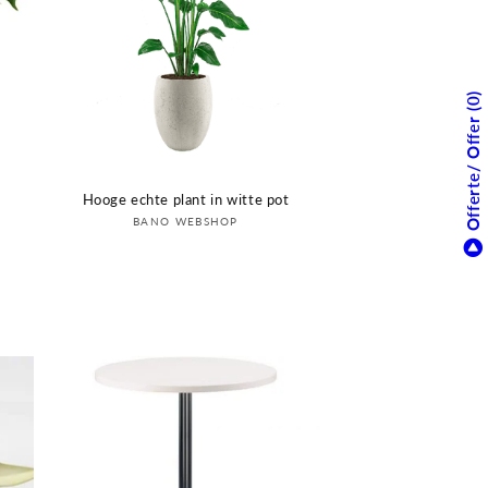
0
Offerte/ Offer
Hooge echte plant in witte pot
Verkoper:
BANO WEBSHOP
Login om prijs te zien