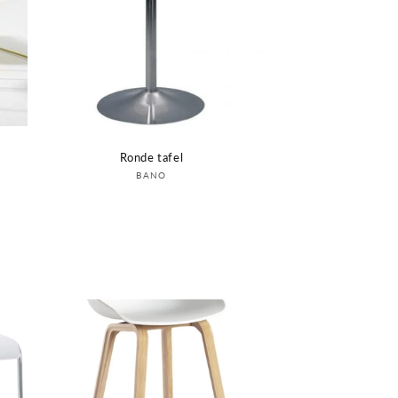
Ronde tafel
Verkoper:
BANO
Login om prijs te zien