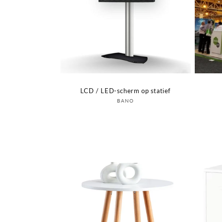
LCD / LED-scherm op statief
Verkoper:
BANO
Login om prijs te zien