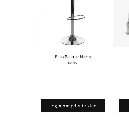
Bano Barkruk Nemo
Verkoper:
BANO
Login om prijs te zien