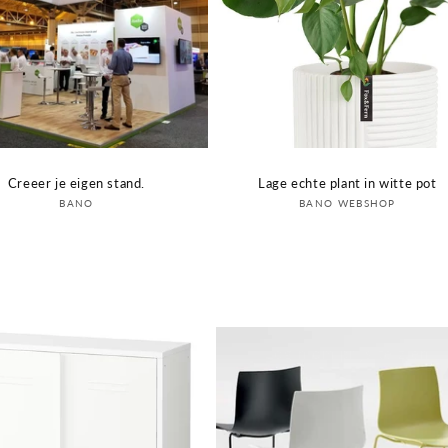
Creeer je eigen stand.
Lage echte plant in witte pot
Verkoper:
Verkoper:
BANO
BANO WEBSHOP
Login om prijs te zien
Login om prijs te zien