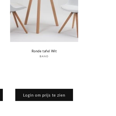
Ronde tafel Wit
Verkoper:
BANO
Login om prijs te zien