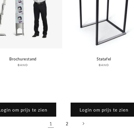
Brochurestand
Statafel
Verkoper:
Verkoper:
BANO
BANO
Login om prijs te zien
Login om prijs te zien
1
2