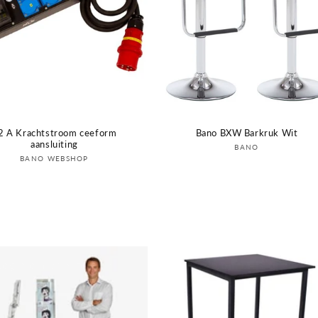
2 A Krachtstroom ceeform
Bano BXW Barkruk Wit
aansluiting
Verkoper:
BANO
Verkoper:
BANO WEBSHOP
Login om prijs te zien
Login om prijs te zien