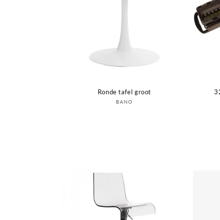
Ronde tafel groot
3
Verkoper:
BANO
Login om prijs te zien