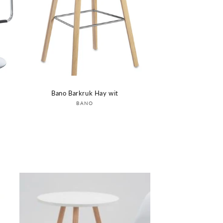
Bano Barkruk Hay wit
Verkoper:
BANO
Login om prijs te zien