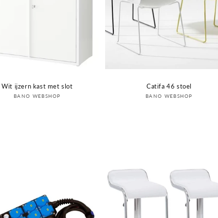
Wit ijzern kast met slot
Catifa 46 stoel
Verkoper:
Verkoper:
BANO WEBSHOP
BANO WEBSHOP
Login om prijs te zien
Login om prijs te zien